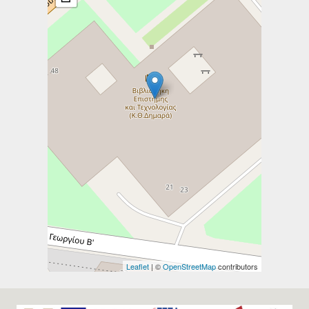
Leaflet
| ©
OpenStreetMap
contributors