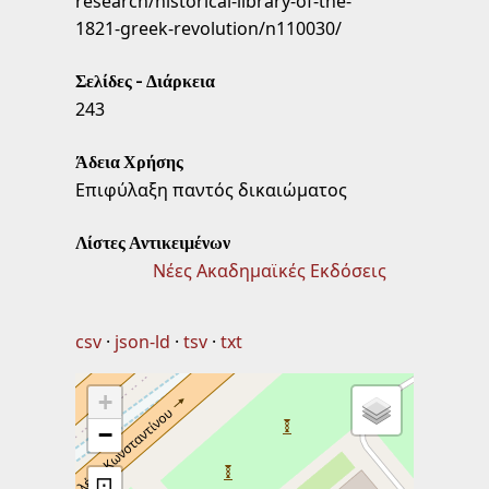
research/historical-library-of-the-
1821-greek-revolution/n110030/
Σελίδες - Διάρκεια
243
Άδεια Χρήσης
Επιφύλαξη παντός δικαιώματος
Λίστες Αντικειμένων
Νέες Ακαδημαϊκές Εκδόσεις
csv
json-ld
tsv
txt
+
−
⊡