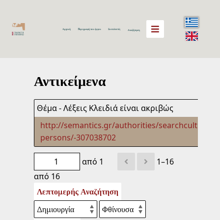
Αρχική
Περιγραφή του έργου
Συντελεστές
Αναζήτηση
Αντικείμενα
Θέμα - Λέξεις Κλειδιά είναι ακριβώς
http://semantics.gr/authorities/searchculture-
persons/-307038702
από 1
1–16
από 16
Λεπτομερής Αναζήτηση