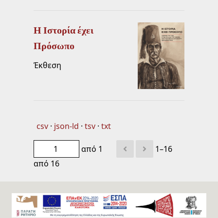
Η Ιστορία έχει
Πρόσωπο
Έκθεση
csv
json-ld
tsv
txt
από 1
1–16
από 16