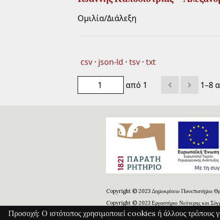
Ομιλία/Διάλεξη
csv
json-ld
tsv
txt
από 1
1–8 
Copyright © 2023 Δημοκρίτειο Πανεπιστήμιο Θρ
Copyright © 2023 Εργαστήριο Νεότερης και Σύγχ
Προσοχή: Ο ιστότοπος χρησιμοποιεί cookies ή άλλους τρόπους γ
Copyright © 2023 Παρατηρητήριο για την Ελληνι