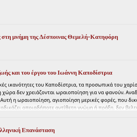
ς στη μνήμη της Δέσποινας Θεμελή-Κατηφόρη
ωής και του έργου του Ιωάννη Καποδίστρια
κές ικανότητες του Καποδίστρια, τα προσωπικά του χαρίσ
χώρα δεν χρειάζονται ωραιοποίηση για να φανούν. Αναδ
. Αυτή η ωραιοποίηση, αγιοποίηση μερικές φορές, που δικ
αδικάζει οποιαδήποτε αντίθετη γνώμη ή πράξη, δεν βελτι
 και μονομερής κριτική μόνο των αυταρχικών ή άλλων επ
αποδίστριας ασκούσε την εξουσία, είναι ανιστόρητη. Θ
Ελληνική Επανάσταση
: - Πως διαμορφώθηκε η προσωπικότητά του - Η σταδιακή 