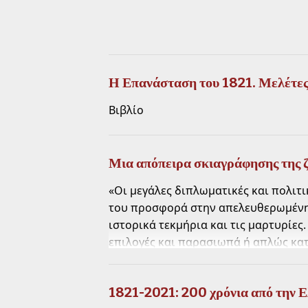
Η Επανάσταση του 1821. Μελέτε
Βιβλίο
Μια απόπειρα σκιαγράφησης της ζ
«Οι μεγάλες διπλωματικές και πολιτι
του προσφορά στην απελευθερωμένη 
ιστορικά τεκμήρια και τις μαρτυρίες
επιλογές και παρασιωπά ή απλώς κατ
εικόνα. Αντίθετα, κάθε ατεκμηρίωτη
συνθηκών που επικρατούσαν όταν ο Κ
1821-2021: 200 χρόνια από την 
τη ζωή και το έργο του Καποδίστρια