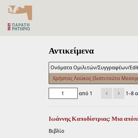
Αντικείμενα
Ονόματα Ομιλιτών/Συγγραφέων/Edit
Χρήστος Λούκος (Ινστιτούτο Μεσογ
από 1
1–8 
Ιωάννης Καποδίστριας: Μια απόπε
Βιβλίο