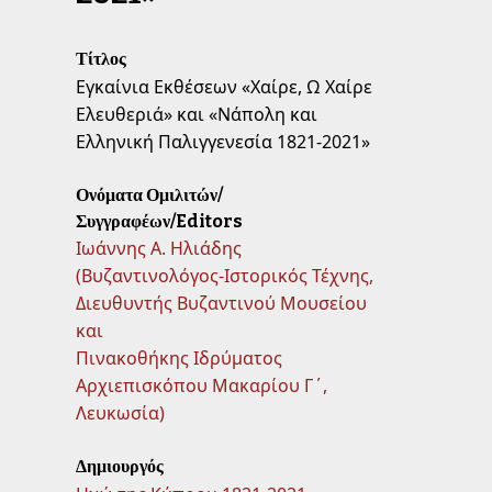
Τίτλος
Εγκαίνια Εκθέσεων «Χαίρε, Ω Χαίρε
Ελευθεριά» και «Νάπολη και
Eλληνική Παλιγγενεσία 1821-2021»
Ονόματα Ομιλιτών/
Συγγραφέων/Editors
Ιωάννης Α. Ηλιάδης
(Βυζαντινολόγος-Ιστορικός Τέχνης,
Διευθυντής Βυζαντινού Μουσείου
και
Πινακοθήκης Ιδρύματος
Αρχιεπισκόπου Μακαρίου Γ΄,
Λευκωσία)
Δημιουργός