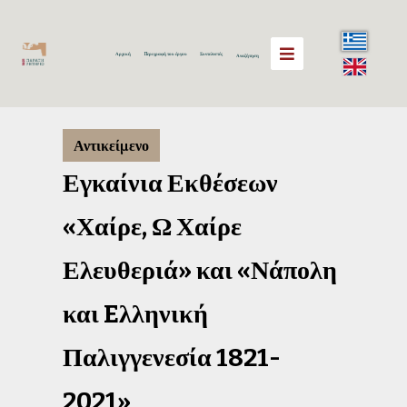
Αρχική
Περιγραφή του έργου
Συντελεστές
Αναζήτηση
Αντικείμενο
Εγκαίνια Εκθέσεων
«Χαίρε, Ω Χαίρε
Ελευθεριά» και «Νάπολη
και Eλληνική
Παλιγγενεσία 1821-
2021»