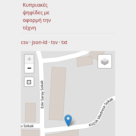
Κυπριακές
ψηφίδες με
αφορμή την
τέχνη
csv
json-ld
tsv
txt
+
−
⊡