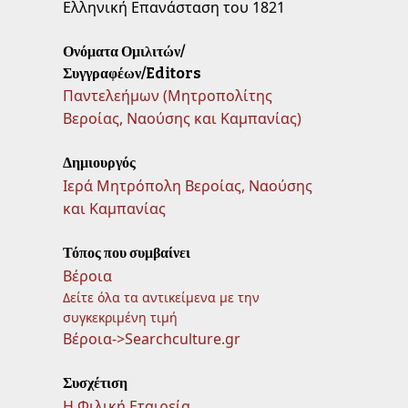
Ελληνική Επανάσταση του 1821
Ονόματα Ομιλιτών/
Συγγραφέων/Editors
Παντελεήμων (Μητροπολίτης
Βεροίας, Ναούσης και Καμπανίας)
Δημιουργός
Ιερά Μητρόπολη Βεροίας, Ναούσης
και Καμπανίας
Τόπος που συμβαίνει
Βέροια
Δείτε όλα τα αντικείμενα με την
συγκεκριμένη τιμή
Βέροια->Searchculture.gr
Συσχέτιση
Η Φιλική Εταιρεία