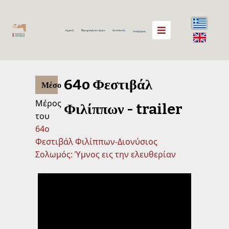
Αρχική
Περιγραφή του έργου
Συντελεστές
Αναζήτηση
64o Φεστιβάλ
Μέσο
Mέρος
Φιλίππων - trailer
του
64ο
Φεστιβάλ Φιλίππων-Διονύσιος
Σολωμός: Ύμνος εις την ελευθερίαν