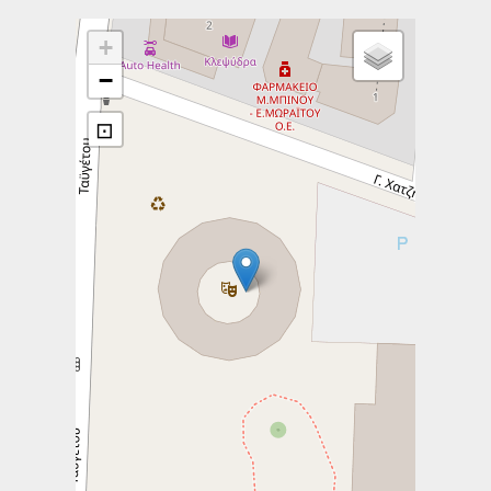
+
−
⊡