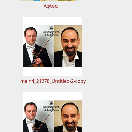
Αφίσα
main4_21278_Untitled-2-copy