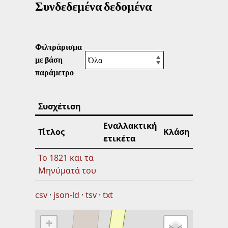
Συνδεδεμένα δεδομένα
Φιλτράρισμα
με βάση
παράμετρο
Συσχέτιση
Εναλλακτική
Τίτλος
Κλάση
ετικέτα
Το 1821 και τα
Μηνύματά του
csv
json-ld
tsv
txt
+